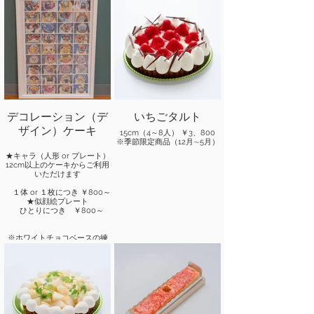
デコレーション（デ
いちごタルト
ザイン）ケーキ
15cm（4～8人） ￥3、800
※季節限定商品（12月∼5月）
★キャラ（人形 or プレート）
12cm以上のケーキからご利用
いただけます
１体 or １枚につき ￥800～
★似顔絵プレート
ひとりにつき ￥800～
※ホワイトチョコベースの練
り物で、
ひとつずつ手作りいたしま
す。
★立体ケーキ
15cmからご利用いただけます
ケーキ代＋￥1,200